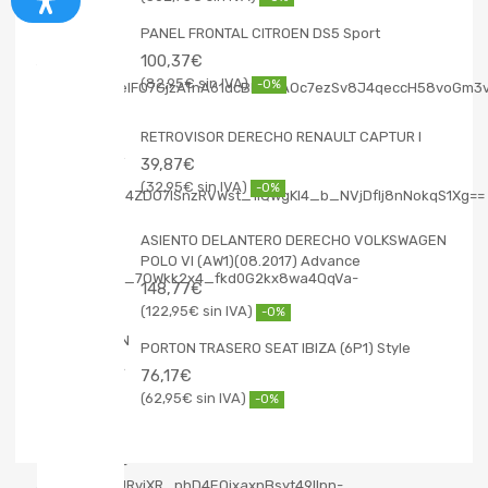
PANEL FRONTAL CITROEN DS5 Sport
100,37
€
82,95
€
-0%
RETROVISOR DERECHO RENAULT CAPTUR I
39,87
€
32,95
€
-0%
ASIENTO DELANTERO DERECHO VOLKSWAGEN
POLO VI (AW1)(08.2017) Advance
148,77
€
122,95
€
-0%
PORTON TRASERO SEAT IBIZA (6P1) Style
76,17
€
62,95
€
-0%