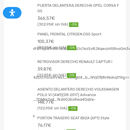
PUERTA DELANTERA DERECHA OPEL CORSA F
GS
366,57
€
302,95
€
-0%
PANEL FRONTAL CITROEN DS5 Sport
100,37
€
82,95
€
-0%
RETROVISOR DERECHO RENAULT CAPTUR I
39,87
€
32,95
€
-0%
ASIENTO DELANTERO DERECHO VOLKSWAGEN
POLO VI (AW1)(08.2017) Advance
148,77
€
122,95
€
-0%
PORTON TRASERO SEAT IBIZA (6P1) Style
76,17
€