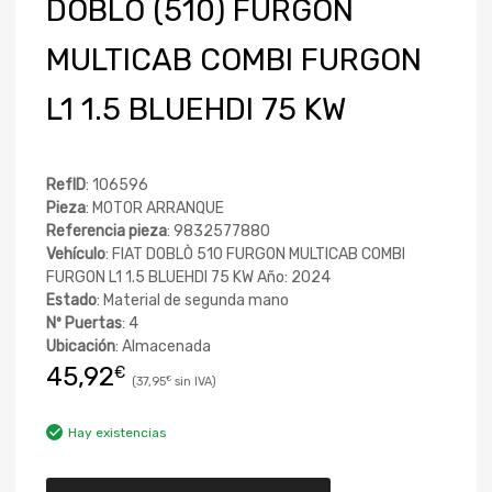
DOBLÒ (510) FURGON
MULTICAB COMBI FURGON
L1 1.5 BLUEHDI 75 KW
RefID
: 106596
Pieza
: MOTOR ARRANQUE
Referencia pieza
: 9832577880
Vehículo
: FIAT DOBLÒ 510 FURGON MULTICAB COMBI
FURGON L1 1.5 BLUEHDI 75 KW Año: 2024
Estado
: Material de segunda mano
Nº Puertas
: 4
Ubicación
: Almacenada
45,92
€
37,95
€
Hay existencias