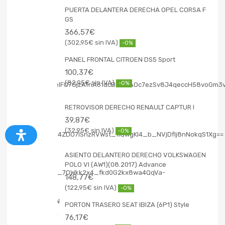
PUERTA DELANTERA DERECHA OPEL CORSA F
GS
366,57
€
302,95
€
-0%
PANEL FRONTAL CITROEN DS5 Sport
100,37
€
82,95
€
-0%
RETROVISOR DERECHO RENAULT CAPTUR I
39,87
€
32,95
€
-0%
ASIENTO DELANTERO DERECHO VOLKSWAGEN
POLO VI (AW1)(08.2017) Advance
148,77
€
122,95
€
-0%
PORTON TRASERO SEAT IBIZA (6P1) Style
76,17
€