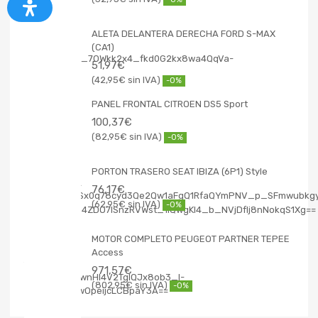
ALETA DELANTERA DERECHA FORD S-MAX
(CA1)
51,97
€
42,95
€
-0%
PANEL FRONTAL CITROEN DS5 Sport
100,37
€
82,95
€
-0%
PORTON TRASERO SEAT IBIZA (6P1) Style
76,17
€
62,95
€
-0%
MOTOR COMPLETO PEUGEOT PARTNER TEPEE
Access
971,57
€
802,95
€
-0%