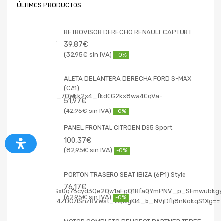
ÚLTIMOS PRODUCTOS
RETROVISOR DERECHO RENAULT CAPTUR I
39,87
€
32,95
€
-0%
ALETA DELANTERA DERECHA FORD S-MAX
(CA1)
51,97
€
42,95
€
-0%
PANEL FRONTAL CITROEN DS5 Sport
100,37
€
82,95
€
-0%
PORTON TRASERO SEAT IBIZA (6P1) Style
76,17
€
62,95
€
-0%