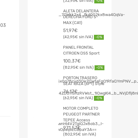
32,95
€
-0%
ALETA DELANTERA
DERECHA FORD S-
MAX (CA1)
003
51,97
€
42,95
€
-0%
PANEL FRONTAL
CITROEN DS5 Sport
100,37
€
82,95
€
-0%
PORTON TRASERO
SEAT IBIZA (6P1) Style
76,17
€
62,95
€
-0%
MOTOR COMPLETO
PEUGEOT PARTNER
TEPEE Access
971,57
€
802,95
€