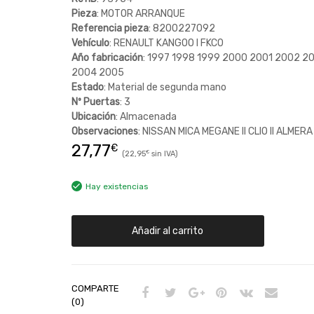
Pieza
: MOTOR ARRANQUE
Referencia pieza
: 8200227092
Vehículo
: RENAULT KANGOO I FKC0
Año fabricación
: 1997 1998 1999 2000 2001 2002 2
2004 2005
Estado
: Material de segunda mano
Nº Puertas
: 3
Ubicación
: Almacenada
Observaciones
: NISSAN MICA MEGANE II CLIO II ALMERA
27,77
€
22,95
€
Hay existencias
Añadir al carrito
COMPARTE
(0)