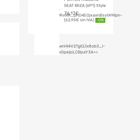
SEAT IBIZA (6P1) Style
76,17
€
62,95
€
-0%