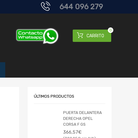
644 096 279
0
CARRITO
ÚLTIMOS PRODUCTOS
PUERTA DELANTERA
DERECHA OPEL
CORSA F GS
366,57
€