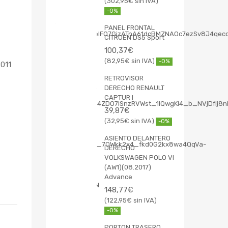
302,95
€
-0%
PANEL FRONTAL
CITROEN DS5 Sport
100,37
€
82,95
€
-0%
011
RETROVISOR
DERECHO RENAULT
CAPTUR I
39,87
€
32,95
€
-0%
ASIENTO DELANTERO
DERECHO
VOLKSWAGEN POLO VI
(AW1)(08.2017)
Advance
148,77
€
122,95
€
-0%
PORTON TRASERO