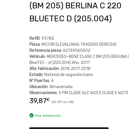
(BM 205) BERLINA C 220
BLUETEC D (205.004)
RefID
: 93782
Pieza
: MOTOR ELEVALUNAS TRASERO DERECHO
Referencia pieza
: A2139060602
Vehículo
: MERCEDES-BENZ CLASE C BM 205 BERLINA 
BlueTEC - d (205.004) Año: 2017
Año fabricación
: 2016 2017 2018
Estado
: Material de segunda mano
Nº Puertas
: 4
Ubicación
: Almacenada
Observaciones
: 5 PIN CLASE GLC W253 CLASE E W213
39,87
€
32,95
€
Hay existencias