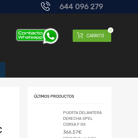
644 096 279
0
CARRITO
ÚLTIMOS PRODUCTOS
PUERTA DELANTERA
DERECHA OPEL
CORSA F GS
C
366,57
€