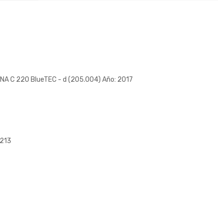
A C 220 BlueTEC - d (205.004) Año: 2017
W213