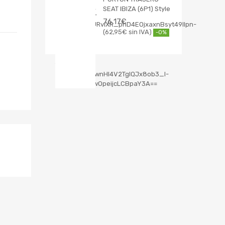
SEAT IBIZA (6P1) Style
76,17
€
62,95
€
-0%