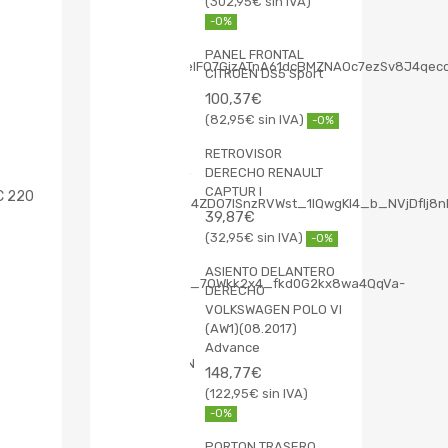
302,95
€
-0%
PANEL FRONTAL
CITROEN DS5 Sport
100,37
€
82,95
€
-0%
RETROVISOR
DERECHO RENAULT
CAPTUR I
C 220
39,87
€
32,95
€
-0%
ASIENTO DELANTERO
DERECHO
VOLKSWAGEN POLO VI
(AW1)(08.2017)
Advance
148,77
€
122,95
€
-0%
PORTON TRASERO