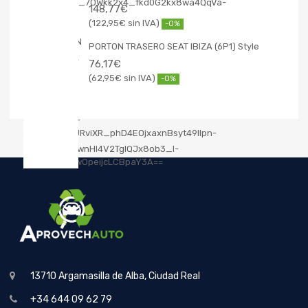
148,77
€
122,95
€
-0%
PORTON TRASERO SEAT IBIZA (6P1) Style
76,17
€
62,95
€
-0%
13710 Argamasilla de Alba, Ciudad Real
+34 644 09 62 79