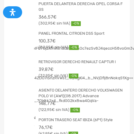
PUERTA DELANTERA DERECHA OPEL CORSA F
GS
366,57
€
302,95
€
-0%
PANEL FRONTAL CITROEN DS5 Sport
100,37
€
82,95
€
-0%
RETROVISOR DERECHO RENAULT CAPTUR I
39,87
€
32,95
€
-0%
ASIENTO DELANTERO DERECHO VOLKSWAGEN
POLO VI (AW1)(08.2017) Advance
148,77
€
122,95
€
-0%
PORTON TRASERO SEAT IBIZA (6P1) Style
76,17
€
62,95
€
-0%