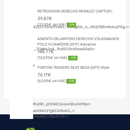
RETROVISOR DERECHO RENAULT CAPTUR I
39,87
€
32,95
€
-0%
ASIENTO DELANTERO DERECHO VOLKSWAGEN
POLO VI (AW1)(08.2017) Advance
148,77
€
122,95
€
-0%
PORTON TRASERO SEAT IBIZA (6P1) Style
76,17
€
62,95
€
-0%