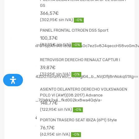
GS
366,57
€
302,95
€
-0%
PANEL FRONTAL CITROEN DS5 Sport
100,37
€
82,95
€
-0%
RETROVISOR DERECHO RENAULT CAPTUR I
39,87
€
32,95
€
-0%
ASIENTO DELANTERO DERECHO VOLKSWAGEN
POLO VI (AW1)(08.2017) Advance
148,77
€
122,95
€
-0%
PORTON TRASERO SEAT IBIZA (6P1) Style
76,17
€
62,95
€
-0%