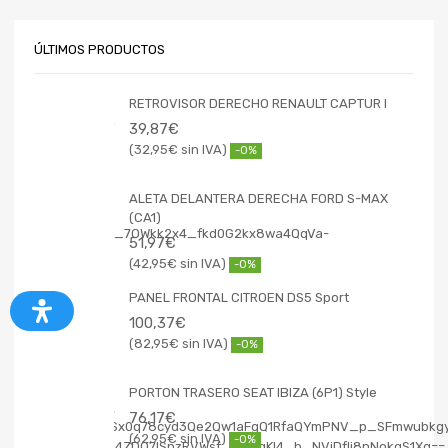
ÚLTIMOS PRODUCTOS
RETROVISOR DERECHO RENAULT CAPTUR I
39,87
€
32,95
€
-0%
ALETA DELANTERA DERECHA FORD S-MAX
(CA1)
51,97
€
42,95
€
-0%
PANEL FRONTAL CITROEN DS5 Sport
100,37
€
82,95
€
-0%
PORTON TRASERO SEAT IBIZA (6P1) Style
76,17
€
62,95
€
-0%