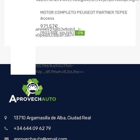
MOTOR COMPLETO PEUGEOT PARTNER TEPEE
Access
971,57
€
802,95
€
-0%
13710 Argamasilla de Alba, Ciudad Real
+34 644 09 62 79
aprovechauto@gmail.com