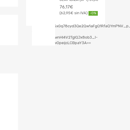
76,17
€
62,95
€
-0%