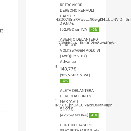
RETROVISOR
DERECHO RENAULT
CAPTUR I
39,87
€
32,95
€
-0%
13
ASIENTO DELANTERO
DERECHO
VOLKSWAGEN POLO VI
(AW1)(08.2017)
Advance
148,77
€
122,95
€
-0%
ALETA DELANTERA
DERECHA FORD S-
MAX (CA1)
51,97
€
42,95
€
-0%
PORTON TRASERO
SEAT IBIZA (6P1) Style