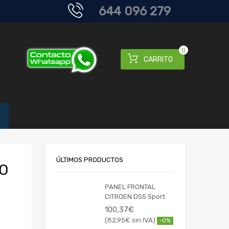
644 096 279
0
CARRITO
ÚLTIMOS PRODUCTOS
O
PANEL FRONTAL
CITROEN DS5 Sport
100,37
€
82,95
€
-0%