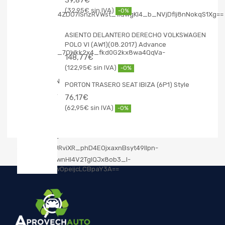
32,95
€
-0%
ASIENTO DELANTERO DERECHO VOLKSWAGEN
POLO VI (AW1)(08.2017) Advance
148,77
€
122,95
€
-0%
PORTON TRASERO SEAT IBIZA (6P1) Style
76,17
€
62,95
€
-0%