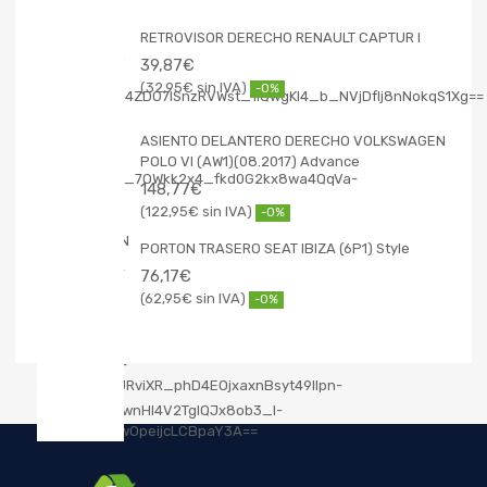
RETROVISOR DERECHO RENAULT CAPTUR I
39,87
€
32,95
€
-0%
ASIENTO DELANTERO DERECHO VOLKSWAGEN
POLO VI (AW1)(08.2017) Advance
148,77
€
122,95
€
-0%
PORTON TRASERO SEAT IBIZA (6P1) Style
76,17
€
62,95
€
-0%