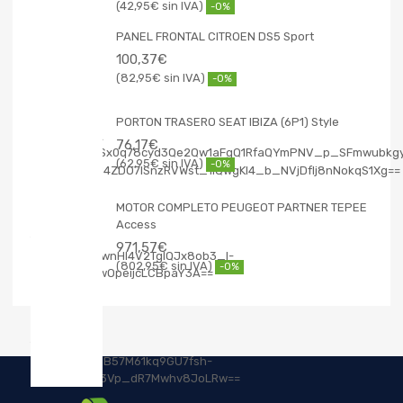
42,95
€
-0%
PANEL FRONTAL CITROEN DS5 Sport
100,37
€
82,95
€
-0%
PORTON TRASERO SEAT IBIZA (6P1) Style
76,17
€
62,95
€
-0%
MOTOR COMPLETO PEUGEOT PARTNER TEPEE
Access
971,57
€
802,95
€
-0%