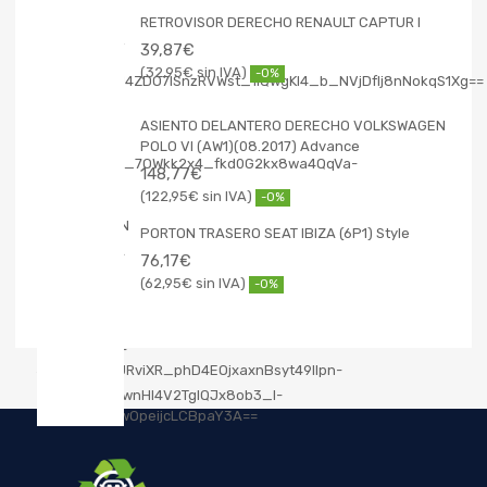
RETROVISOR DERECHO RENAULT CAPTUR I
39,87
€
32,95
€
-0%
ASIENTO DELANTERO DERECHO VOLKSWAGEN
POLO VI (AW1)(08.2017) Advance
148,77
€
122,95
€
-0%
PORTON TRASERO SEAT IBIZA (6P1) Style
76,17
€
62,95
€
-0%