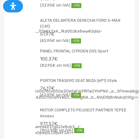
32,95
€
-0%
ALETA DELANTERA DERECHA FORD S-MAX
(CA1)
51,97
€
42,95
€
-0%
PANEL FRONTAL CITROEN DS5 Sport
100,37
€
82,95
€
-0%
PORTON TRASERO SEAT IBIZA (6P1) Style
76,17
€
62,95
€
-0%
MOTOR COMPLETO PEUGEOT PARTNER TEPEE
Access
971,57
€
802,95
€
-0%