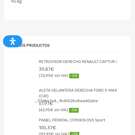
90 kg
ÚLTIMOS PRODUCTOS
RETROVISOR DERECHO RENAULT CAPTUR I
39,87
€
32,95
€
-0%
ALETA DELANTERA DERECHA FORD S-MAX
(CA1)
51,97
€
42,95
€
-0%
PANEL FRONTAL CITROEN DS5 Sport
100,37
€
82,95
€
-0%