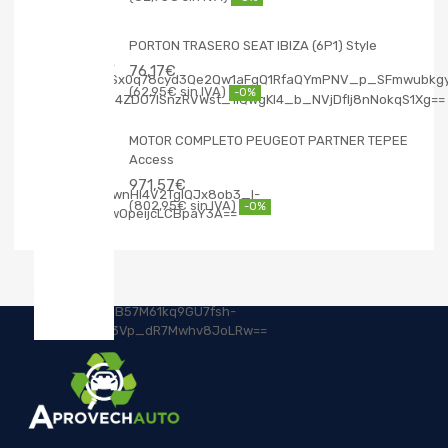
PORTON TRASERO SEAT IBIZA (6P1) Style
76,17
€
62,95
€
-0%
MOTOR COMPLETO PEUGEOT PARTNER TEPEE
Access
971,57
€
802,95
€
-0%