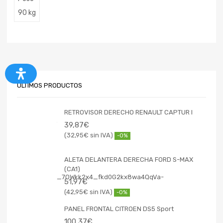
90 kg
ÚLTIMOS PRODUCTOS
RETROVISOR DERECHO RENAULT CAPTUR I
39,87
€
32,95
€
-0%
ALETA DELANTERA DERECHA FORD S-MAX
(CA1)
51,97
€
42,95
€
-0%
PANEL FRONTAL CITROEN DS5 Sport
100,37
€