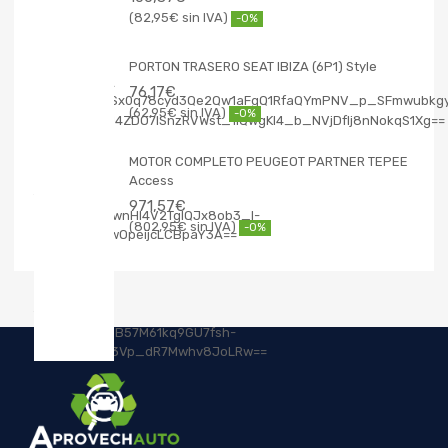
82,95
€
-0%
PORTON TRASERO SEAT IBIZA (6P1) Style
76,17
€
62,95
€
-0%
MOTOR COMPLETO PEUGEOT PARTNER TEPEE
Access
971,57
€
802,95
€
-0%