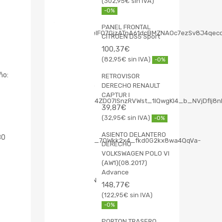
302,95
€
-0%
PANEL FRONTAL
CITROEN DS5 Sport
100,37
€
82,95
€
-0%
ño:
RETROVISOR
DERECHO RENAULT
CAPTUR I
39,87
€
32,95
€
-0%
ASIENTO DELANTERO
80
DERECHO
VOLKSWAGEN POLO VI
(AW1)(08.2017)
Advance
148,77
€
122,95
€
-0%
PORTON TRASERO