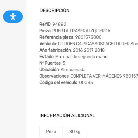
DESCRIPCIÓN
RefID
: 94882
Pieza
: PUERTA TRASERA IZQUIERDA
Referencia pieza
: 9801573080
Vehículo
: CITROEN C4 PICASSOSPACETOURER Shin
Año fabricación
: 2016 2017 2018
Estado
: Material de segunda mano
Nº Puertas
: 5
Ubicación
: Almacenada
Observaciones
: COMPLETA VER IMÁGENES 9801
Código del vehículo
: 00035
INFORMACIÓN ADICIONAL
Peso
80 kg