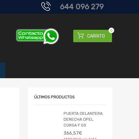
644 096 279
0
CARRITO
ÚLTIMOS PRODUCTOS
PUERTA DELANTERA
DERECHA OPEL
CORSA F GS
366,57
€