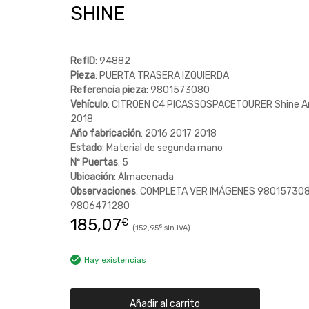
SHINE
RefID
: 94882
Pieza
: PUERTA TRASERA IZQUIERDA
Referencia pieza
: 9801573080
Vehículo
: CITROEN C4 PICASSOSPACETOURER Shine A
2018
Año fabricación
: 2016 2017 2018
Estado
: Material de segunda mano
Nº Puertas
: 5
Ubicación
: Almacenada
Observaciones
: COMPLETA VER IMÁGENES 98015730
9806471280
185,07
€
152,95
€
Hay existencias
Añadir al carrito