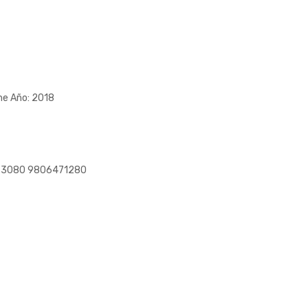
e Año: 2018
573080 9806471280