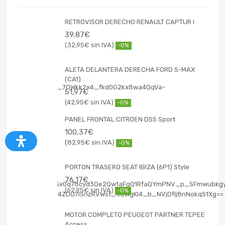
RETROVISOR DERECHO RENAULT CAPTUR I
39,87
€
32,95
€
-0%
ALETA DELANTERA DERECHA FORD S-MAX
(CA1)
51,97
€
42,95
€
-0%
PANEL FRONTAL CITROEN DS5 Sport
100,37
€
82,95
€
-0%
PORTON TRASERO SEAT IBIZA (6P1) Style
76,17
€
62,95
€
-0%
MOTOR COMPLETO PEUGEOT PARTNER TEPEE
Access