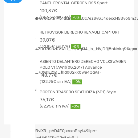
PANEL FRONTAL CITROEN DS5 Sport
100,37
€
82,95
€
-0%
RETROVISOR DERECHO RENAULT CAPTUR I
39,87
€
32,95
€
-0%
ASIENTO DELANTERO DERECHO VOLKSWAGEN
POLO VI (AW1)(08.2017) Advance
148,77
€
122,95
€
-0%
PORTON TRASERO SEAT IBIZA (6P1) Style
76,17
€
62,95
€
-0%