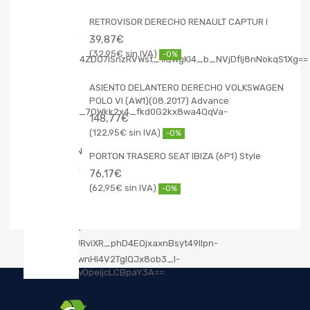
RETROVISOR DERECHO RENAULT CAPTUR I
39,87
€
32,95
€
-0%
ASIENTO DELANTERO DERECHO VOLKSWAGEN
POLO VI (AW1)(08.2017) Advance
148,77
€
122,95
€
-0%
PORTON TRASERO SEAT IBIZA (6P1) Style
76,17
€
62,95
€
-0%