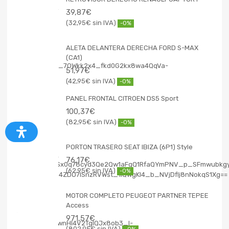
39,87
€
32,95
€
-0%
ALETA DELANTERA DERECHA FORD S-MAX
(CA1)
51,97
€
42,95
€
-0%
PANEL FRONTAL CITROEN DS5 Sport
100,37
€
82,95
€
-0%
PORTON TRASERO SEAT IBIZA (6P1) Style
76,17
€
62,95
€
-0%
MOTOR COMPLETO PEUGEOT PARTNER TEPEE
Access
971,57
€
802,95
€