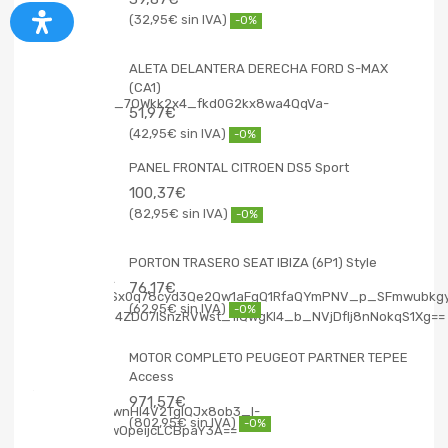
32,95
€
-0%
ALETA DELANTERA DERECHA FORD S-MAX
(CA1)
51,97
€
42,95
€
-0%
PANEL FRONTAL CITROEN DS5 Sport
100,37
€
82,95
€
-0%
PORTON TRASERO SEAT IBIZA (6P1) Style
76,17
€
62,95
€
-0%
MOTOR COMPLETO PEUGEOT PARTNER TEPEE
Access
971,57
€
802,95
€
-0%