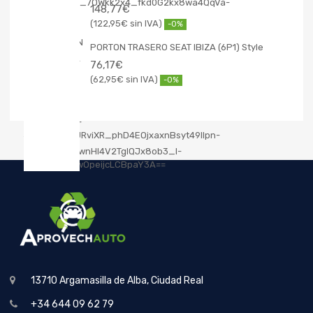
148,77
€
122,95
€
-0%
PORTON TRASERO SEAT IBIZA (6P1) Style
76,17
€
62,95
€
-0%
13710 Argamasilla de Alba, Ciudad Real
+34 644 09 62 79