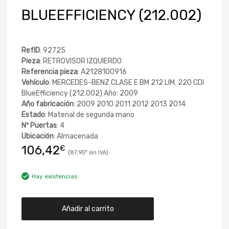
BLUEEFFICIENCY (212.002)
RefID
: 92725
Pieza
: RETROVISOR IZQUIERDO
Referencia pieza
: A2128100916
Vehículo
: MERCEDES-BENZ CLASE E BM 212 LIM. 220 CDI
BlueEfficiency (212.002) Año: 2009
Año fabricación
: 2009 2010 2011 2012 2013 2014
Estado
: Material de segunda mano
Nº Puertas
: 4
Ubicación
: Almacenada
106,42
€
87,95
€
Hay existencias
Añadir al carrito