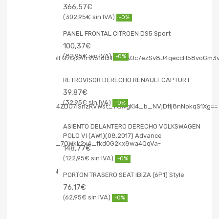
366,57
€
302,95
€
-0%
PANEL FRONTAL CITROEN DS5 Sport
100,37
€
82,95
€
-0%
RETROVISOR DERECHO RENAULT CAPTUR I
39,87
€
32,95
€
-0%
ASIENTO DELANTERO DERECHO VOLKSWAGEN
POLO VI (AW1)(08.2017) Advance
148,77
€
122,95
€
-0%
PORTON TRASERO SEAT IBIZA (6P1) Style
76,17
€
62,95
€
-0%