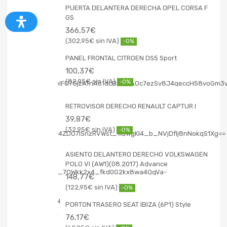
PUERTA DELANTERA DERECHA OPEL CORSA F
GS
366,57
€
302,95
€
-0%
PANEL FRONTAL CITROEN DS5 Sport
100,37
€
82,95
€
-0%
RETROVISOR DERECHO RENAULT CAPTUR I
39,87
€
32,95
€
-0%
ASIENTO DELANTERO DERECHO VOLKSWAGEN
POLO VI (AW1)(08.2017) Advance
148,77
€
122,95
€
-0%
PORTON TRASERO SEAT IBIZA (6P1) Style
76,17
€