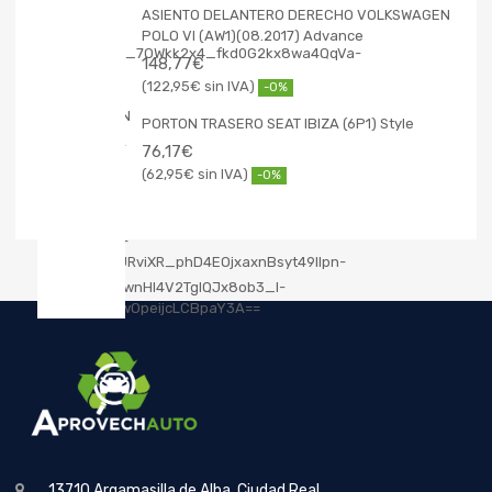
ASIENTO DELANTERO DERECHO VOLKSWAGEN
POLO VI (AW1)(08.2017) Advance
148,77
€
122,95
€
-0%
PORTON TRASERO SEAT IBIZA (6P1) Style
76,17
€
62,95
€
-0%
13710 Argamasilla de Alba, Ciudad Real