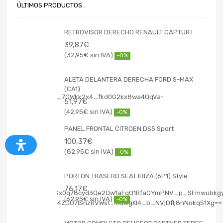
ÚLTIMOS PRODUCTOS
RETROVISOR DERECHO RENAULT CAPTUR I
39,87
€
32,95
€
-0%
ALETA DELANTERA DERECHA FORD S-MAX
(CA1)
51,97
€
42,95
€
-0%
PANEL FRONTAL CITROEN DS5 Sport
100,37
€
82,95
€
-0%
PORTON TRASERO SEAT IBIZA (6P1) Style
76,17
€
62,95
€
-0%