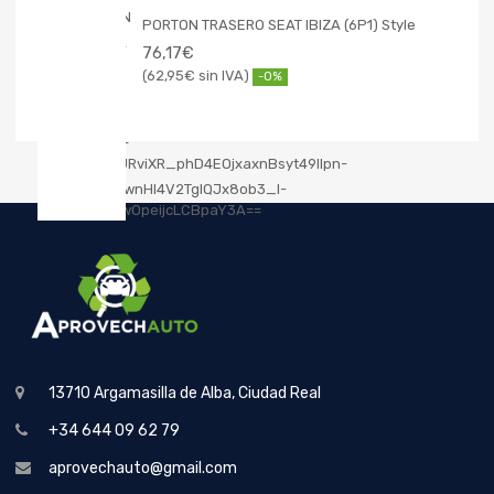
PORTON TRASERO SEAT IBIZA (6P1) Style
76,17
€
62,95
€
-0%
13710 Argamasilla de Alba, Ciudad Real
+34 644 09 62 79
aprovechauto@gmail.com